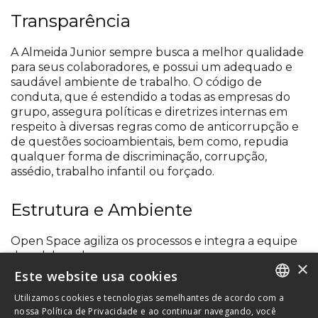
Transparência
A Almeida Junior sempre busca a melhor qualidade
para seus colaboradores, e possui um adequado e
saudável ambiente de trabalho. O código de
conduta, que é estendido a todas as empresas do
grupo, assegura políticas e diretrizes internas em
respeito à diversas regras como de anticorrupção e
de questões socioambientais, bem como, repudia
qualquer forma de discriminação, corrupção,
assédio, trabalho infantil ou forçado.
Estrutura e Ambiente
Open Space agiliza os processos e integra a equipe
de colaboradores.
×
Este website usa cookies
Espaços de convivência e de descompressão
promovem mais qualidade de vida no trabalho.
Utilizamos cookies e tecnologias semelhantes de acordo com a
PORTUGUESE
nossa Política de Privacidade e ao continuar navegando, você