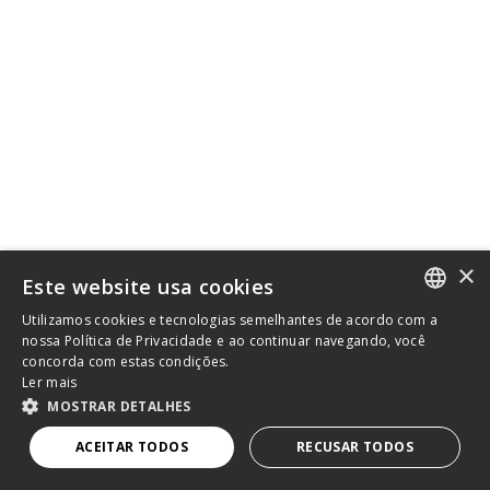
×
Este website usa cookies
Utilizamos cookies e tecnologias semelhantes de acordo com a
PORTUGUESE
nossa Política de Privacidade e ao continuar navegando, você
concorda com estas condições.
ENGLISH
Ler mais
MOSTRAR DETALHES
ACEITAR TODOS
RECUSAR TODOS
© 2025 Almeida Junior – Todos os Direitos Reservados.